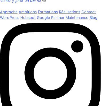
Venez y jeter un œil ici
😎
Approche
Ambitions
Formations
Réalisations
Contact
WordPress
Hubspot
Google Partner
Maintenance
Blog